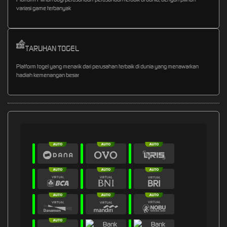
variasi game terbanyak
TARUHAN TOGEL
Platform togel yang menarik dari perusahan terbaik di dunia yang menawarkan
hadiah kemenangan besar