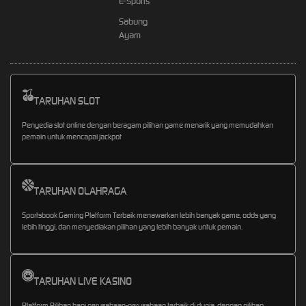
E-Sports
Sabung
Ayam
TARUHAN SLOT
Penyedia slot online dengan beragam pilihan game menarik yang memudahkan
pemain untuk mencapai jackpot
TARUHAN OLAHRAGA
Sportsbook Gaming Platform Terbaik menawarkan lebih banyak game, odds yang
lebih tinggi, dan menyediakan pilihan yang lebih banyak untuk pemain.
TARUHAN LIVE KASINO
Platform Pilihan bagi perusahaan-perusahaan terbaik di dunia, dengan pilihan