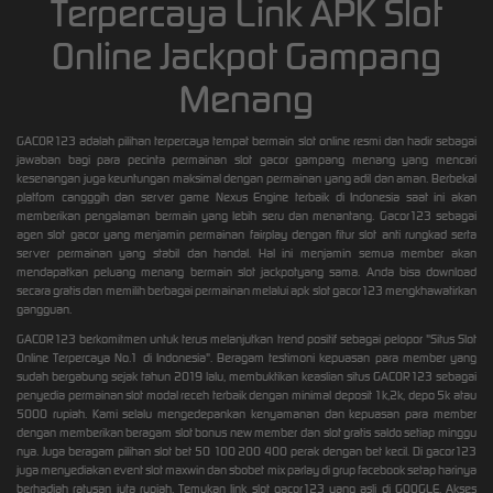
Terpercaya Link APK Slot
Online Jackpot Gampang
Menang
GACOR123 adalah pilihan terpercaya tempat bermain slot online resmi dan hadir sebagai
jawaban bagi para pecinta permainan slot gacor gampang menang yang mencari
kesenangan juga keuntungan maksimal dengan permainan yang adil dan aman. Berbekal
platfom cangggih dan server game Nexus Engine terbaik di Indonesia saat ini akan
memberikan pengalaman bermain yang lebih seru dan menantang. Gacor123 sebagai
agen slot gacor yang menjamin permainan fairplay dengan fitur slot anti rungkad serta
server permainan yang stabil dan handal. Hal ini menjamin semua member akan
mendapatkan peluang menang bermain slot jackpotyang sama. Anda bisa download
secara gratis dan memilih berbagai permainan melalui apk slot gacor123 mengkhawatirkan
gangguan.
GACOR123 berkomitmen untuk terus melanjutkan trend positif sebagai pelopor "Situs Slot
Online Terpercaya No.1 di Indonesia". Beragam testimoni kepuasan para member yang
sudah bergabung sejak tahun 2019 lalu, membuktikan keaslian situs GACOR123 sebagai
penyedia permainan slot modal receh terbaik dengan minimal deposit 1k,2k, depo 5k atau
5000 rupiah. Kami selalu mengedepankan kenyamanan dan kepuasan para member
dengan memberikan beragam slot bonus new member dan slot gratis saldo setiap minggu
nya. Juga beragam pilihan slot bet 50 100 200 400 perak dengan bet kecil. Di gacor123
juga menyediakan event slot maxwin dan sbobet mix parlay di grup facebook setap harinya
berhadiah ratusan juta rupiah. Temukan link slot gacor123 yang asli di GOOGLE. Akses