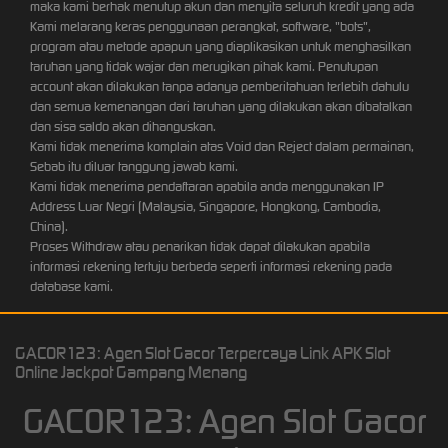
maka kami berhak menutup akun dan menyita seluruh kredit yang ada
Kami melarang keras penggunaan perangkat, software, "bots",
program atau metode apapun yang diaplikasikan untuk menghasilkan
taruhan yang tidak wajar dan merugikan pihak kami. Penutupan
account akan dilakukan tanpa adanya pemberitahuan terlebih dahulu
dan semua kemenangan dari taruhan yang dilakukan akan dibatalkan
dan sisa saldo akan dihanguskan.
Kami tidak menerima komplain atas Void dan Reject dalam permainan,
Sebab itu diluar tanggung jawab kami.
Kami tidak menerima pendaftaran apabila anda menggunakan IP
Address Luar Negri (Malaysia, Singapore, Hongkong, Cambodia,
China).
Proses Withdraw atau penarikan tidak dapat dilakukan apabila
informasi rekening tertuju berbeda seperti informasi rekening pada
database kami.
GACOR123: Agen Slot Gacor Terpercaya Link APK Slot
Online Jackpot Gampang Menang
GACOR123: Agen Slot Gacor