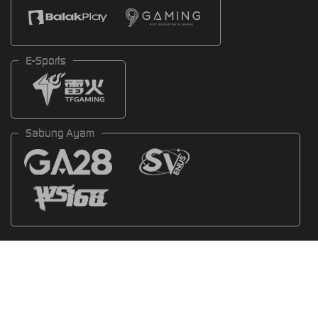
E-Sports
Sabung Ayam