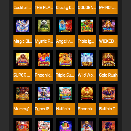
Cocktail City
THE FLAME CITY
Clucky Cash
GOLDEN TRAIN DELUXE
RHINO LEGEND
Magic Bingo Queen
Mystic Panda
Angel vs Devil Ultimate Goal Showdown
Triple Ignite
WICKED FORTUNE
SUPER HEROINE
Phoenix Blaze Link
Triple Supreme Xtreme Treasure
Wild Wolf Xtreme
Gold Rush
Mummy’s Treasure Quest
Cyber Rabbit
Huffin'and Puffin'Jackpot
Phoenix Link - Collection
Buffalo Triple Fury