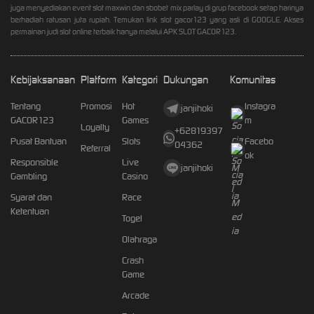
juga menyediakan event slot maxwin dan sbobet mix parlay di grup facebook setap harinya
berhadiah ratusan juta rupiah. Temukan link slot gacor123 yang asli di GOOGLE. Akses
permainan judi slot online terbaik hanya melalui APK SLOT GACOR123.
Kebijaksanaan
Platform
Kategori
Dukungan
Komunitas
Tentang
Promosi
Hot
Instagra
janjihoki
GACOR123
Games
m
Loyalty
+62819397
Pusat Bantuan
Slots
Facebo
04362
Referral
ok
Responsible
Live
janjihoki
Gambling
Casino
Syarat dan
Race
Ketentuan
Togel
Olahraga
Crash
Game
Arcade