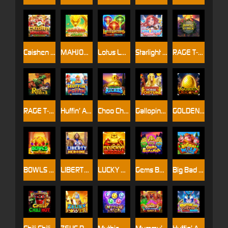
Caishen Mahjong: Triple Luck
MAHJONG BONUS
Lotus Lanterns: Dragon's Fortune
Starlight Princess 2000
RAGE T-REX
RAGE T-REX 2
Huffin’ And Puffin’ Rising
Choo Choo Riches
Galloping Horse Fortune
GOLDEN DRAGON EGG
BOWLS OF FORTUNE
LIBERTY HEROINER
LUCKY BUDDHA
Gems Bonanza
Big Bad Wolf