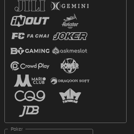
Poker