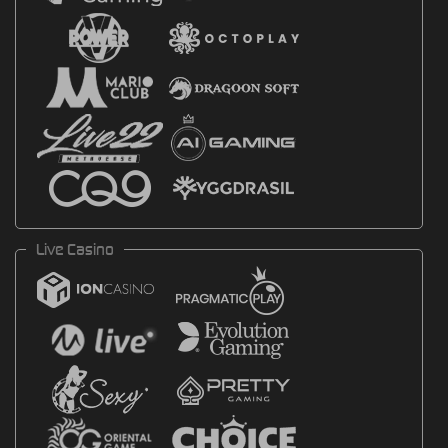
Live Casino