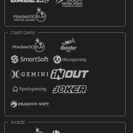
Crash Game
Arcade