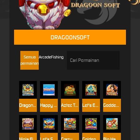
DRAGOONSOFT
Semua
Arcade
Fishing
permainan
Dragon Palace Fishing
Happy Fish
Aztec Treasure
Let's Enhance
Goddess or Crash
Ninja Fishing
Let's Shoot
Crazy Orb
Golden Zuma
Big Hammer