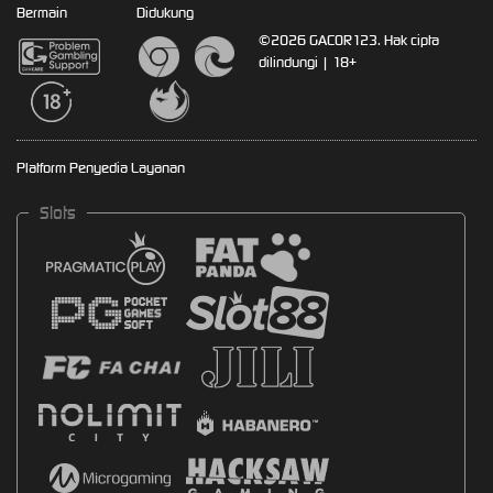
Bermain
Didukung
©2026 GACOR123. Hak cipta
dilindungi | 18+
Platform Penyedia Layanan
Slots