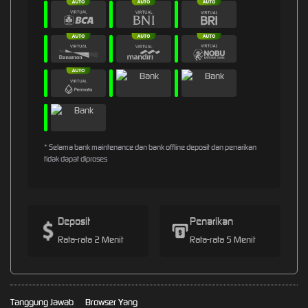
* Selama bank maintenance dan bank offline deposit dan penarikan
tidak dapat diproses
Deposit
Penarikan
Rata-rata 2 Menit
Rata-rata 5 Menit
Tanggung Jawab
Browser Yang