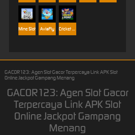
Mine Slot
AviaFly
Cricket Road
GACOR123: Agen Slot Gacor Terpercaya Link APK Slot
Online Jackpot Gampang Menang
GACOR123: Agen Slot Gacor
Terpercaya Link APK Slot
Online Jackpot Gampang
Menang