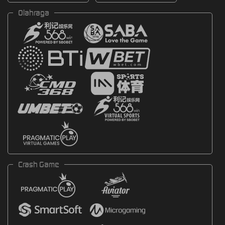
Olahraga
Crash Game