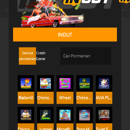
INOUT
Semua
Crash
permainan
Game
BalloniX
Chicken Road Ice
Wheel
Chicken vs Zombies
AVIA FLY 2
Chicken Road Bonus
Jumper
MegaBlock
Topo Mole
Twist San Quentin