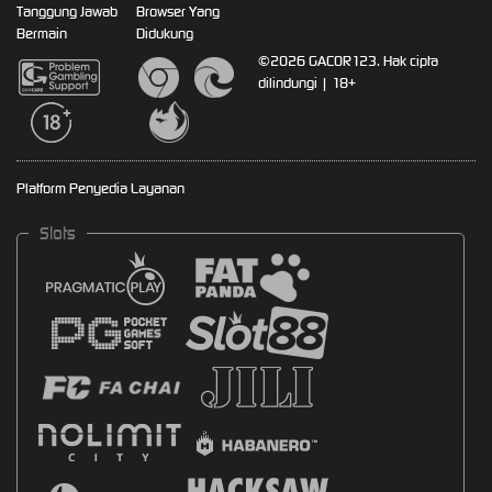
Tanggung Jawab
Browser Yang
Bermain
Didukung
©2026 GACOR123. Hak cipta
dilindungi | 18+
Platform Penyedia Layanan
Slots