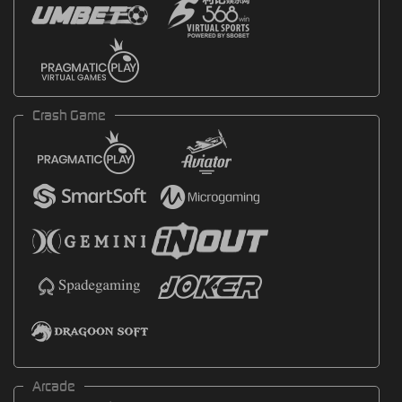
Crash Game
Arcade