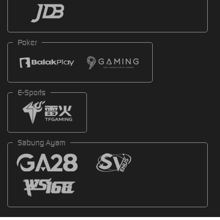
Poker
E-Sports
Sabung Ayam