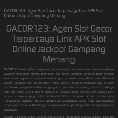
GACOR123: Agen Slot Gacor Terpercaya Link APK Slot
Online Jackpot Gampang Menang
GACOR123: Agen Slot Gacor
Terpercaya Link APK Slot
Online Jackpot Gampang
Menang
GACOR123 adalah pilihan terpercaya tempat bermain slot online resmi dan hadir sebagai
jawaban bagi para pecinta permainan slot gacor gampang menang yang mencari
kesenangan juga keuntungan maksimal dengan permainan yang adil dan aman. Berbekal
platfom cangggih dan server game Nexus Engine terbaik di Indonesia saat ini akan
memberikan pengalaman bermain yang lebih seru dan menantang. Gacor123 sebagai
agen slot gacor yang menjamin permainan fairplay dengan fitur slot anti rungkad serta
server permainan yang stabil dan handal. Hal ini menjamin semua member akan
mendapatkan peluang menang bermain slot jackpotyang sama. Anda bisa download
secara gratis dan memilih berbagai permainan melalui apk slot gacor123 mengkhawatirkan
gangguan.
GACOR123 berkomitmen untuk terus melanjutkan trend positif sebagai pelopor "Situs Slot