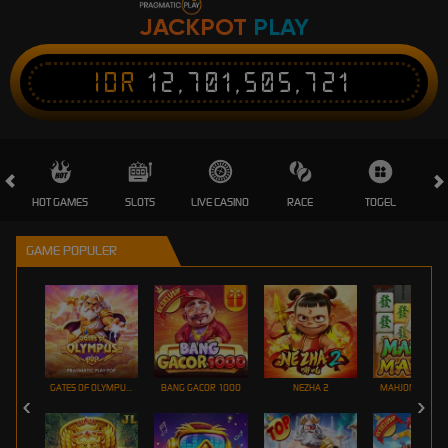
JACKPOT
PLAY
IDR
12,701,505,721
HOT GAMES
SLOTS
LIVE CASINO
RACE
TOGEL
OL
GAME POPULER
GATES OF OLYMPUS POP
BANG GACOR 1000
NEZHA 2
MAHJONG MAX